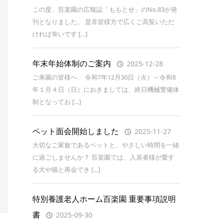
この度、百楽園の広報誌「ももとせ」のNo.83が発
刊となりました。 是非皆様方で広くご高覧いただ
ければ幸いです […]
年末年始体制のご案内
2025-12-28
ご来園の皆様へ 令和7年12月30日（火）～令和8
年１月４日（日）におきましては、終日機械警備体
制となってお […]
ペット面会開始しました
2025-11-27
大切なご家族であるペットと、やさしい時間を一緒
に過ごしませんか？ 百楽園では、入居者様が愛す
る犬や猫と再会でき […]
特別養護老人ホーム百楽園 重要事項説明
書
2025-09-30