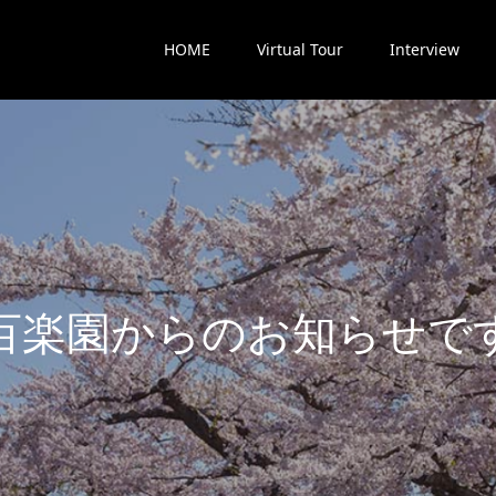
HOME
Virtual Tour
Interview
楽
園
か
ら
の
お
知
ら
せ
で
す