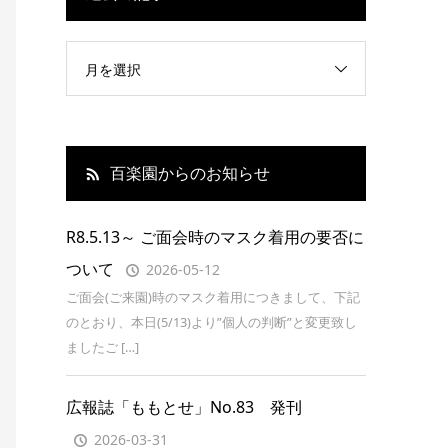
月を選択
百楽園からのお知らせ
R8.5.13～ ご面会時のマスク着用の要否に
ついて
2026-05-12
ご面会(ご来園)時のマスク着用につきまして、下記
のとおり、本日(5/13)より”個人の判断”と変更致し
ましたご […]
広報誌「ももとせ」No.83 発刊
2026-03-31