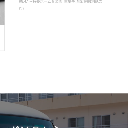
R8.4.1～特養ホーム百楽園_重要事項説明書(別紙含
む)