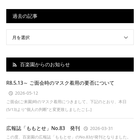
過去の記事
月を選択
百楽園からのお知らせ
R8.5.13～ ご面会時のマスク着用の要否について
2026-05-12
ご面会(ご来園)時のマスク着用につきまして、下記のとおり、本日
(5/13)より”個人の判断”と変更致しましたご […]
広報誌「ももとせ」No.83 発刊
2026-03-31
この度、百楽園の広報誌「ももとせ」のNo.83が発刊となりました。