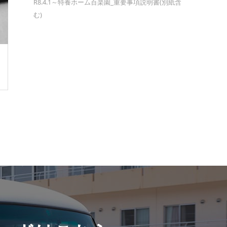
R8.4.1～特養ホーム百楽園_重要事項説明書(別紙含
む)