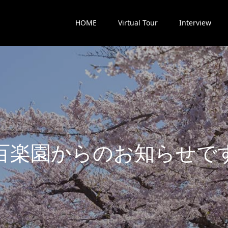
HOME
Virtual Tour
Interview
楽
園
か
ら
の
お
知
ら
せ
で
す
最