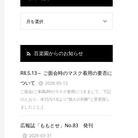
月を選択
百楽園からのお知らせ
R8.5.13～ ご面会時のマスク着用の要否に
ついて
2026-05-12
ご面会(ご来園)時のマスク着用につきまして、下記
のとおり、本日(5/13)より”個人の判断”と変更致し
ましたご […]
広報誌「ももとせ」No.83 発刊
2026-03-31