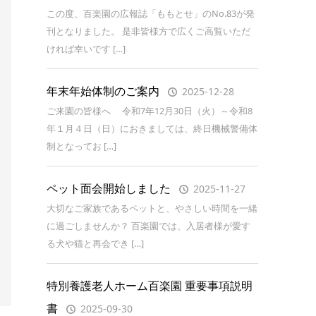
この度、百楽園の広報誌「ももとせ」のNo.83が発
刊となりました。 是非皆様方で広くご高覧いただ
ければ幸いです […]
年末年始体制のご案内
2025-12-28
ご来園の皆様へ 令和7年12月30日（火）～令和8
年１月４日（日）におきましては、終日機械警備体
制となってお […]
ペット面会開始しました
2025-11-27
大切なご家族であるペットと、やさしい時間を一緒
に過ごしませんか？ 百楽園では、入居者様が愛す
る犬や猫と再会でき […]
特別養護老人ホーム百楽園 重要事項説明
書
2025-09-30