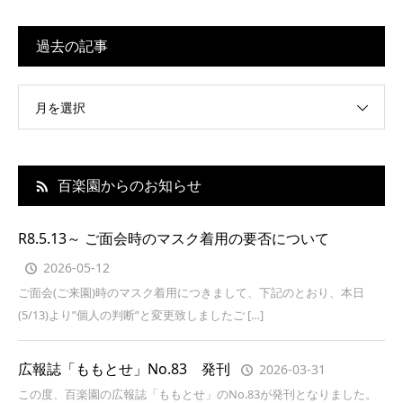
過去の記事
月を選択
百楽園からのお知らせ
R8.5.13～ ご面会時のマスク着用の要否について
2026-05-12
ご面会(ご来園)時のマスク着用につきまして、下記のとおり、本日
(5/13)より”個人の判断”と変更致しましたご […]
広報誌「ももとせ」No.83 発刊
2026-03-31
この度、百楽園の広報誌「ももとせ」のNo.83が発刊となりました。