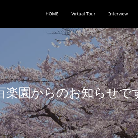
HOME
Virtual Tour
Interview
楽
園
か
ら
の
お
知
ら
せ
で
す