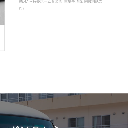
R8.4.1～特養ホーム百楽園_重要事項説明書(別紙含
む)