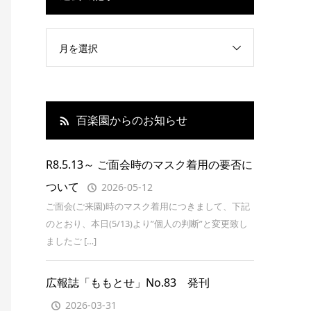
月を選択
百楽園からのお知らせ
R8.5.13～ ご面会時のマスク着用の要否に
ついて
2026-05-12
ご面会(ご来園)時のマスク着用につきまして、下記
のとおり、本日(5/13)より”個人の判断”と変更致し
ましたご […]
広報誌「ももとせ」No.83 発刊
2026-03-31