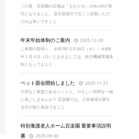
この度、百楽園の広報誌「ももとせ」のNo.83が発
刊となりました。 是非皆様方で広くご高覧いただ
ければ幸いです […]
年末年始体制のご案内
2025-12-28
ご来園の皆様へ 令和7年12月30日（火）～令和8
年１月４日（日）におきましては、終日機械警備体
制となってお […]
ペット面会開始しました
2025-11-27
大切なご家族であるペットと、やさしい時間を一緒
に過ごしませんか？ 百楽園では、入居者様が愛す
る犬や猫と再会でき […]
特別養護老人ホーム百楽園 重要事項説明
書
2025-09-30