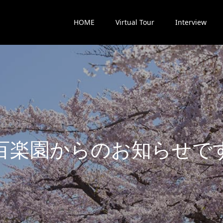
HOME
Virtual Tour
Interview
楽
園
か
ら
の
お
知
ら
せ
で
す