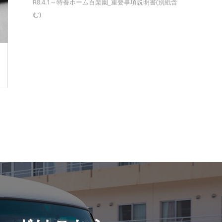
R8.4.1～特養ホーム百楽園_重要事項説明書(別紙含
む)