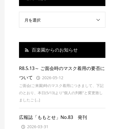
月を選択
百楽園からのお知らせ
R8.5.13～ ご面会時のマスク着用の要否に
ついて
2026-05-12
ご面会(ご来園)時のマスク着用につきまして、下記
のとおり、本日(5/13)より”個人の判断”と変更致し
ましたご […]
広報誌「ももとせ」No.83 発刊
2026-03-31