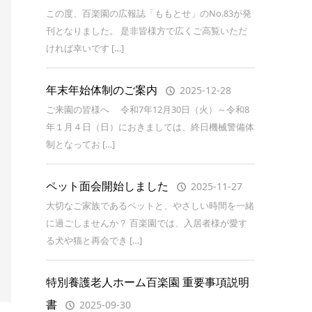
この度、百楽園の広報誌「ももとせ」のNo.83が発
刊となりました。 是非皆様方で広くご高覧いただ
ければ幸いです […]
年末年始体制のご案内
2025-12-28
ご来園の皆様へ 令和7年12月30日（火）～令和8
年１月４日（日）におきましては、終日機械警備体
制となってお […]
ペット面会開始しました
2025-11-27
大切なご家族であるペットと、やさしい時間を一緒
に過ごしませんか？ 百楽園では、入居者様が愛す
る犬や猫と再会でき […]
特別養護老人ホーム百楽園 重要事項説明
書
2025-09-30