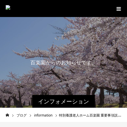
百
楽
園
か
ら
の
お
知
ら
せ
で
す
。
インフォメーション
ブログ
information
特別養護老人ホーム百楽園 重要事項説明書