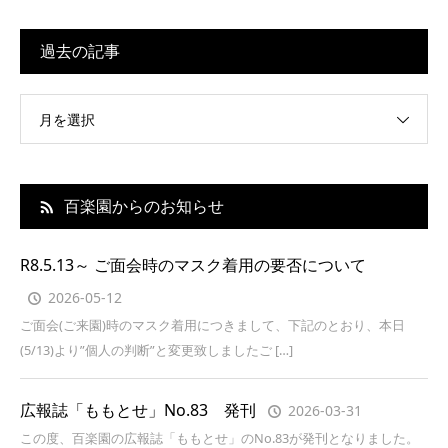
過去の記事
月を選択
百楽園からのお知らせ
R8.5.13～ ご面会時のマスク着用の要否について
2026-05-12
ご面会(ご来園)時のマスク着用につきまして、下記のとおり、本日
(5/13)より”個人の判断”と変更致しましたご […]
広報誌「ももとせ」No.83 発刊
2026-03-31
この度、百楽園の広報誌「ももとせ」のNo.83が発刊となりました。