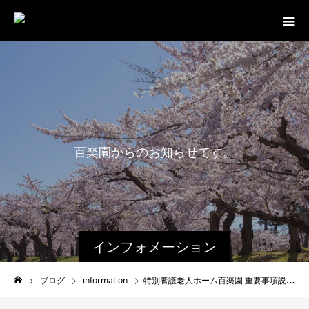
百
楽
園
か
ら
の
お
知
ら
せ
で
す
。
インフォメーション
ブログ
information
特別養護老人ホーム百楽園 重要事項説明書