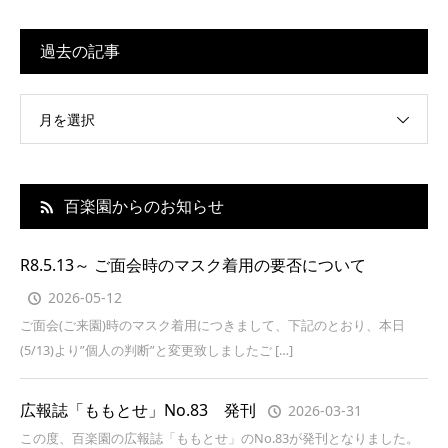
過去の記事
月を選択
百楽園からのお知らせ
R8.5.13～ ご面会時のマスク着用の要否について
2026-05-12
ご面会(ご来園)時のマスク着用につきまして、下記のとおり、本日
(5/13)より”個人の判断”と変更致しましたご […]
広報誌「ももとせ」No.83 発刊
2026-03-31
この度、百楽園の広報誌「ももとせ」のNo.83が発刊となりました。