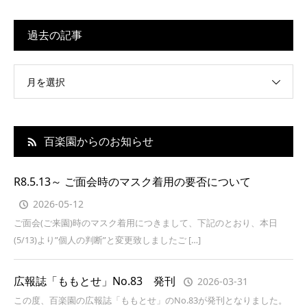
過去の記事
月を選択
百楽園からのお知らせ
R8.5.13～ ご面会時のマスク着用の要否について
2026-05-12
ご面会(ご来園)時のマスク着用につきまして、下記のとおり、本日
(5/13)より”個人の判断”と変更致しましたご […]
広報誌「ももとせ」No.83 発刊
2026-03-31
この度、百楽園の広報誌「ももとせ」のNo.83が発刊となりました。