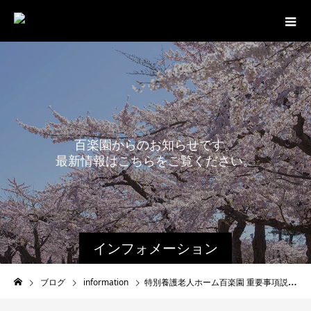
百
楽
園
か
ら
の
お
知
ら
せ
で
す
。
最
新
情
報
は
こ
ち
ら
を
ご
覧
く
だ
さ
い
。
インフォメーション
ブログ
information
特別養護老人ホーム百楽園 重要事項説明書