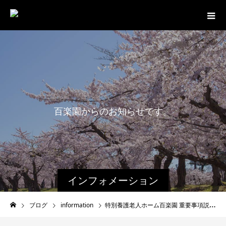
百
楽
園
か
ら
の
お
知
ら
せ
で
す
。
最
インフォメーション
ブログ
information
特別養護老人ホーム百楽園 重要事項説明書