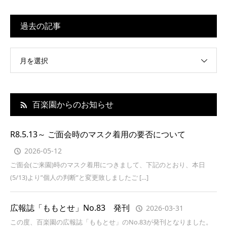
過去の記事
月を選択
百楽園からのお知らせ
R8.5.13～ ご面会時のマスク着用の要否について
2026-05-12
ご面会(ご来園)時のマスク着用につきまして、下記のとおり、本日
(5/13)より”個人の判断”と変更致しましたご […]
広報誌「ももとせ」No.83 発刊
2026-03-31
この度、百楽園の広報誌「ももとせ」のNo.83が発刊となりました。