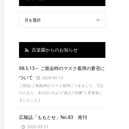
月を選択
百楽園からのお知らせ
R8.5.13～ ご面会時のマスク着用の要否に
ついて
2026-05-12
ご面会(ご来園)時のマスク着用につきまして、下記
のとおり、本日(5/13)より”個人の判断”と変更致し
ましたご […]
広報誌「ももとせ」No.83 発刊
2026-03-31