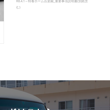
R8.4.1～特養ホーム百楽園_重要事項説明書(別紙含
む)