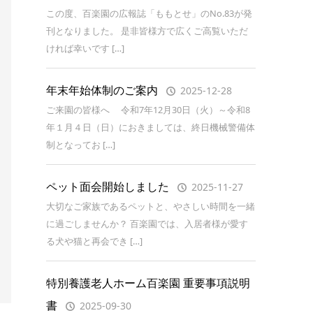
この度、百楽園の広報誌「ももとせ」のNo.83が発
刊となりました。 是非皆様方で広くご高覧いただ
ければ幸いです […]
年末年始体制のご案内
2025-12-28
ご来園の皆様へ 令和7年12月30日（火）～令和8
年１月４日（日）におきましては、終日機械警備体
制となってお […]
ペット面会開始しました
2025-11-27
大切なご家族であるペットと、やさしい時間を一緒
に過ごしませんか？ 百楽園では、入居者様が愛す
る犬や猫と再会でき […]
特別養護老人ホーム百楽園 重要事項説明
書
2025-09-30