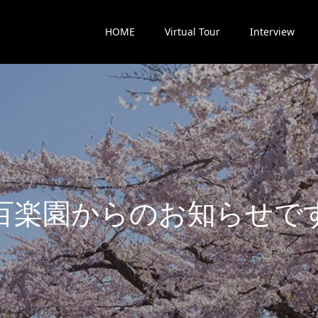
HOME
Virtual Tour
Interview
楽
園
か
ら
の
お
知
ら
せ
で
す
最