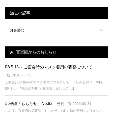
過去の記事
月を選択
百楽園からのお知らせ
R8.5.13～ ご面会時のマスク着用の要否について
2026-05-12
ご面会(ご来園)時のマスク着用につきまして、下記のとおり、本日
(5/13)より”個人の判断”と変更致しましたご […]
広報誌「ももとせ」No.83 発刊
2026-03-31
この度、百楽園の広報誌「ももとせ」のNo.83が発刊となりました。