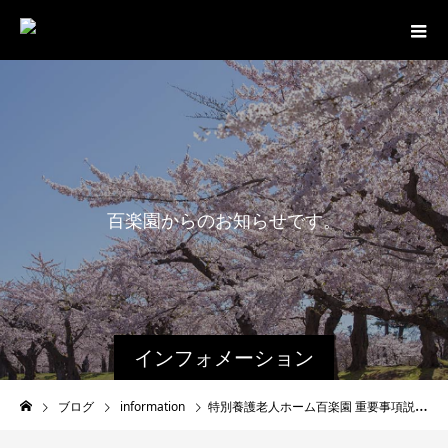
百
楽
園
か
ら
の
お
知
ら
せ
で
す
。
インフォメーション
ブログ
information
特別養護老人ホーム百楽園 重要事項説明書