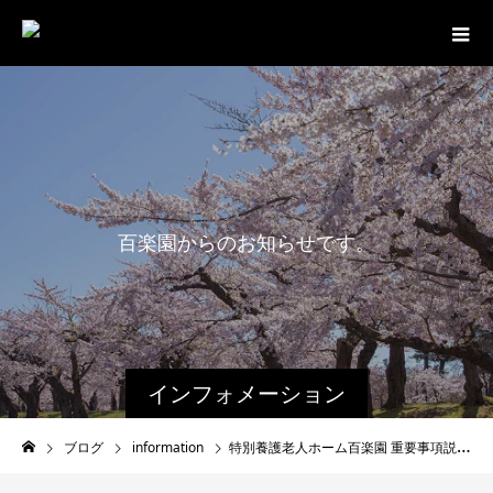
百
楽
園
か
ら
の
お
知
ら
せ
で
す
。
最
新
インフォメーション
ブログ
information
特別養護老人ホーム百楽園 重要事項説明書