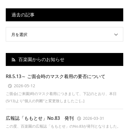
過去の記事
月を選択
百楽園からのお知らせ
R8.5.13～ ご面会時のマスク着用の要否について
2026-05-12
ご面会(ご来園)時のマスク着用につきまして、下記のとおり、本日
(5/13)より”個人の判断”と変更致しましたご […]
広報誌「ももとせ」No.83 発刊
2026-03-31
この度、百楽園の広報誌「ももとせ」のNo.83が発刊となりました。