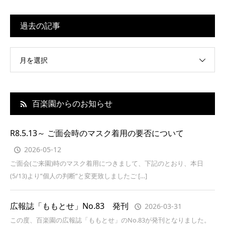
過去の記事
月を選択
百楽園からのお知らせ
R8.5.13～ ご面会時のマスク着用の要否について
2026-05-12
ご面会(ご来園)時のマスク着用につきまして、下記のとおり、本日
(5/13)より”個人の判断”と変更致しましたご […]
広報誌「ももとせ」No.83 発刊
2026-03-31
この度、百楽園の広報誌「ももとせ」のNo.83が発刊となりました。