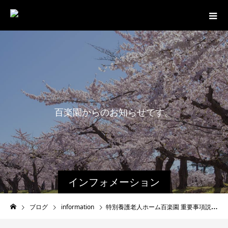
百
楽
園
か
ら
の
お
知
ら
せ
で
す
。
インフォメーション
ブログ
information
特別養護老人ホーム百楽園 重要事項説明書