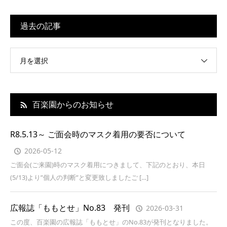
過去の記事
月を選択
百楽園からのお知らせ
R8.5.13～ ご面会時のマスク着用の要否について
2026-05-12
ご面会(ご来園)時のマスク着用につきまして、下記のとおり、本日
(5/13)より”個人の判断”と変更致しましたご […]
広報誌「ももとせ」No.83 発刊
2026-03-31
この度、百楽園の広報誌「ももとせ」のNo.83が発刊となりました。