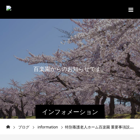
百
楽
園
か
ら
の
お
知
ら
せ
で
す
。
インフォメーション
ブログ
information
特別養護老人ホーム百楽園 重要事項説明書