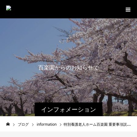
百
楽
園
か
ら
の
お
知
ら
せ
で
す
。
インフォメーション
ブログ
information
特別養護老人ホーム百楽園 重要事項説明書