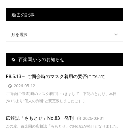
過去の記事
月を選択
百楽園からのお知らせ
R8.5.13～ ご面会時のマスク着用の要否について
2026-05-12
ご面会(ご来園)時のマスク着用につきまして、下記のとおり、本日
(5/13)より”個人の判断”と変更致しましたご […]
広報誌「ももとせ」No.83 発刊
2026-03-31
この度、百楽園の広報誌「ももとせ」のNo.83が発刊となりました。