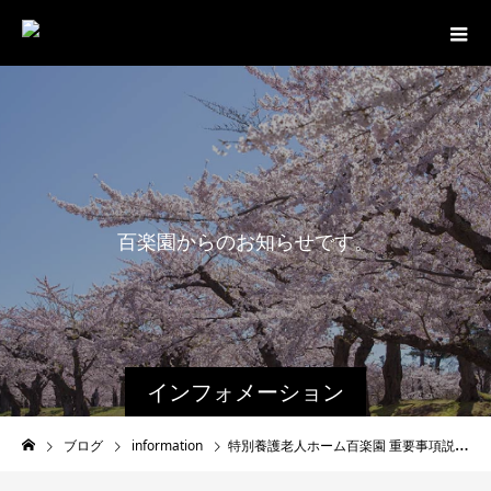
百
楽
園
か
ら
の
お
知
ら
せ
で
す
。
インフォメーション
ブログ
information
特別養護老人ホーム百楽園 重要事項説明書