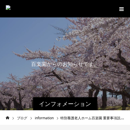
百
楽
園
か
ら
の
お
知
ら
せ
で
す
。
最
インフォメーション
ブログ
information
特別養護老人ホーム百楽園 重要事項説明書