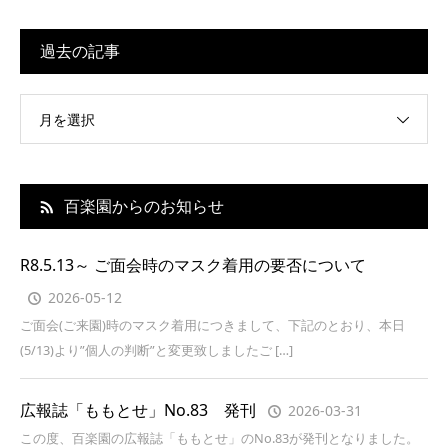
過去の記事
月を選択
百楽園からのお知らせ
R8.5.13～ ご面会時のマスク着用の要否について
2026-05-12
ご面会(ご来園)時のマスク着用につきまして、下記のとおり、本日
(5/13)より”個人の判断”と変更致しましたご […]
広報誌「ももとせ」No.83 発刊
2026-03-31
この度、百楽園の広報誌「ももとせ」のNo.83が発刊となりました。