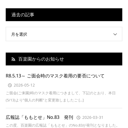
過去の記事
月を選択
百楽園からのお知らせ
R8.5.13～ ご面会時のマスク着用の要否について
2026-05-12
ご面会(ご来園)時のマスク着用につきまして、下記のとおり、本日
(5/13)より”個人の判断”と変更致しましたご […]
広報誌「ももとせ」No.83 発刊
2026-03-31
この度、百楽園の広報誌「ももとせ」のNo.83が発刊となりました。