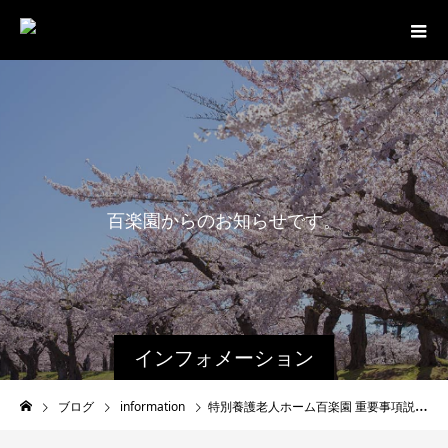
百
楽
園
か
ら
の
お
知
ら
せ
で
す
。
インフォメーション
ブログ
information
特別養護老人ホーム百楽園 重要事項説明書