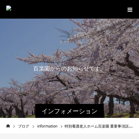
百
楽
園
か
ら
の
お
知
ら
せ
で
す
。
インフォメーション
ブログ
information
特別養護老人ホーム百楽園 重要事項説明書