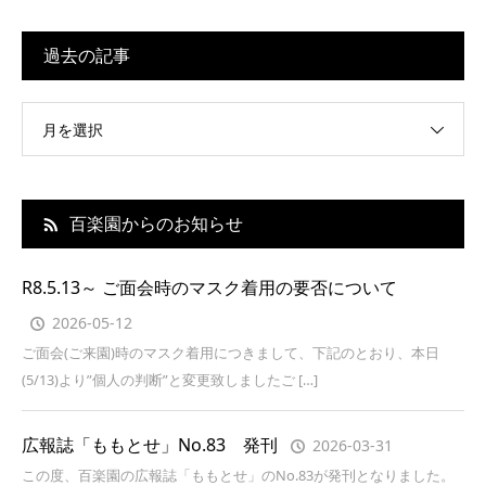
過去の記事
月を選択
百楽園からのお知らせ
R8.5.13～ ご面会時のマスク着用の要否について
2026-05-12
ご面会(ご来園)時のマスク着用につきまして、下記のとおり、本日
(5/13)より”個人の判断”と変更致しましたご […]
広報誌「ももとせ」No.83 発刊
2026-03-31
この度、百楽園の広報誌「ももとせ」のNo.83が発刊となりました。