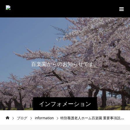
百
楽
園
か
ら
の
お
知
ら
せ
で
す
。
インフォメーション
ブログ
information
特別養護老人ホーム百楽園 重要事項説明書