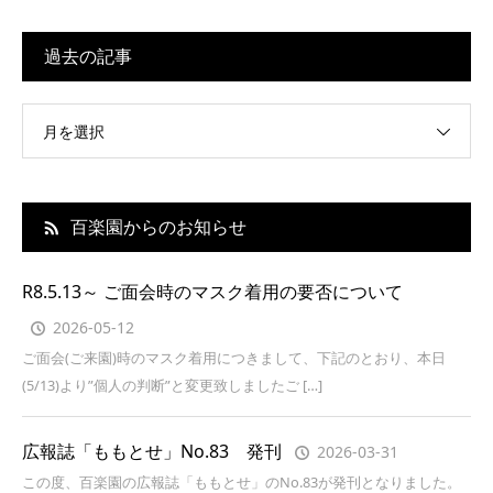
過去の記事
月を選択
百楽園からのお知らせ
R8.5.13～ ご面会時のマスク着用の要否について
2026-05-12
ご面会(ご来園)時のマスク着用につきまして、下記のとおり、本日
(5/13)より”個人の判断”と変更致しましたご […]
広報誌「ももとせ」No.83 発刊
2026-03-31
この度、百楽園の広報誌「ももとせ」のNo.83が発刊となりました。