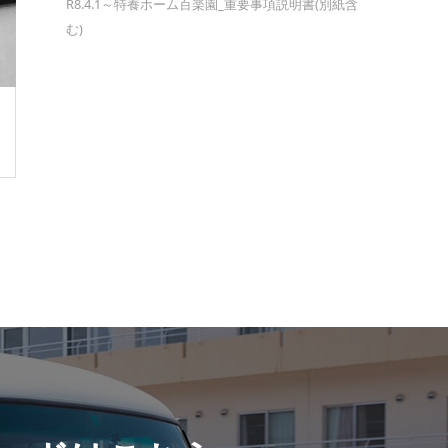
R8.4.1～特養ホーム百楽園_重要事項説明書(別紙含
む)