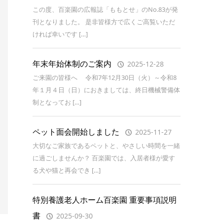
この度、百楽園の広報誌「ももとせ」のNo.83が発
刊となりました。 是非皆様方で広くご高覧いただ
ければ幸いです […]
年末年始体制のご案内
2025-12-28
ご来園の皆様へ 令和7年12月30日（火）～令和8
年１月４日（日）におきましては、終日機械警備体
制となってお […]
ペット面会開始しました
2025-11-27
大切なご家族であるペットと、やさしい時間を一緒
に過ごしませんか？ 百楽園では、入居者様が愛す
る犬や猫と再会でき […]
特別養護老人ホーム百楽園 重要事項説明
書
2025-09-30