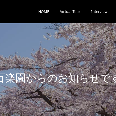
HOME
Virtual Tour
Interview
楽
園
か
ら
の
お
知
ら
せ
で
す