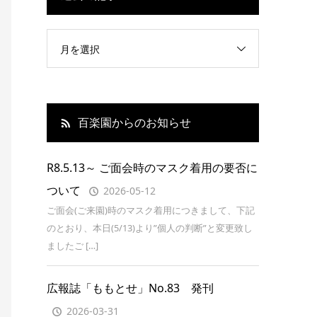
月を選択
百楽園からのお知らせ
R8.5.13～ ご面会時のマスク着用の要否に
ついて
2026-05-12
ご面会(ご来園)時のマスク着用につきまして、下記
のとおり、本日(5/13)より”個人の判断”と変更致し
ましたご […]
広報誌「ももとせ」No.83 発刊
2026-03-31