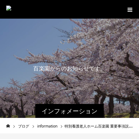
百
楽
園
か
ら
の
お
知
ら
せ
で
す
。
インフォメーション
ブログ
information
特別養護老人ホーム百楽園 重要事項説明書