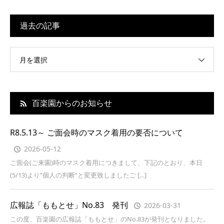
過去の記事
月を選択
百楽園からのお知らせ
R8.5.13～ ご面会時のマスク着用の要否について
2026-05-12
ご面会(ご来園)時のマスク着用につきまして、下記のとおり、本日
(5/13)より”個人の判断”と変更致しましたご […]
広報誌「ももとせ」No.83 発刊
2026-03-31
この度、百楽園の広報誌「ももとせ」のNo.83が発刊となりました。