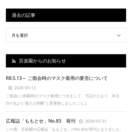
過去の記事
月を選択
百楽園からのお知らせ
R8.5.13～ ご面会時のマスク着用の要否について
2026-05-12
ご面会(ご来園)時のマスク着用につきまして、下記のとおり、本日
(5/13)より”個人の判断”と変更致しましたご […]
広報誌「ももとせ」No.83 発刊
2026-03-31
この度、百楽園の広報誌「ももとせ」のNo.83が発刊となりました。