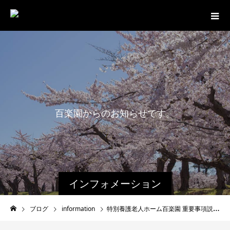
百
楽
園
か
ら
の
お
知
ら
せ
で
す
。
最
インフォメーション
ブログ
information
特別養護老人ホーム百楽園 重要事項説明書