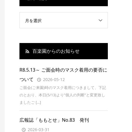
月を選択
百楽園からのお知らせ
R8.5.13～ ご面会時のマスク着用の要否に
ついて
2026-05-12
ご面会(ご来園)時のマスク着用につきまして、下記
のとおり、本日(5/13)より”個人の判断”と変更致し
ましたご […]
広報誌「ももとせ」No.83 発刊
2026-03-31