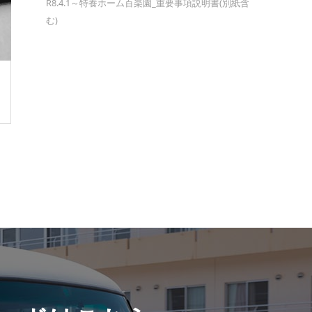
R8.4.1～特養ホーム百楽園_重要事項説明書(別紙含
む)