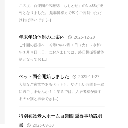
この度、百楽園の広報誌「ももとせ」のNo.83が発
刊となりました。 是非皆様方で広くご高覧いただ
ければ幸いです […]
年末年始体制のご案内
2025-12-28
ご来園の皆様へ 令和7年12月30日（火）～令和8
年１月４日（日）におきましては、終日機械警備体
制となってお […]
ペット面会開始しました
2025-11-27
大切なご家族であるペットと、やさしい時間を一緒
に過ごしませんか？ 百楽園では、入居者様が愛す
る犬や猫と再会でき […]
特別養護老人ホーム百楽園 重要事項説明
書
2025-09-30