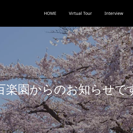
HOME
Virtual Tour
Interview
楽
園
か
ら
の
お
知
ら
せ
で
す
最