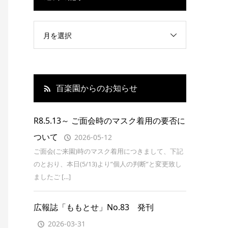
月を選択
百楽園からのお知らせ
R8.5.13～ ご面会時のマスク着用の要否に
ついて
2026-05-12
ご面会(ご来園)時のマスク着用につきまして、下記
のとおり、本日(5/13)より”個人の判断”と変更致し
ましたご […]
広報誌「ももとせ」No.83 発刊
2026-03-31