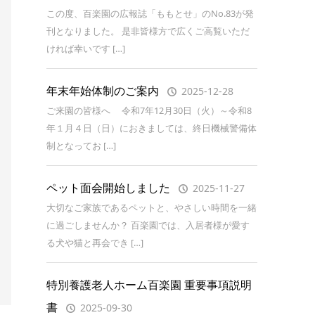
この度、百楽園の広報誌「ももとせ」のNo.83が発
刊となりました。 是非皆様方で広くご高覧いただ
ければ幸いです […]
年末年始体制のご案内
2025-12-28
ご来園の皆様へ 令和7年12月30日（火）～令和8
年１月４日（日）におきましては、終日機械警備体
制となってお […]
ペット面会開始しました
2025-11-27
大切なご家族であるペットと、やさしい時間を一緒
に過ごしませんか？ 百楽園では、入居者様が愛す
る犬や猫と再会でき […]
特別養護老人ホーム百楽園 重要事項説明
書
2025-09-30