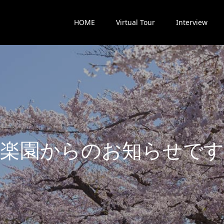
HOME
Virtual Tour
Interview
楽
園
か
ら
の
お
知
ら
せ
で
す