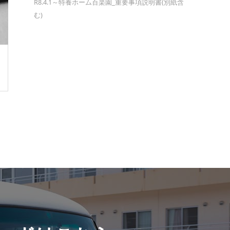
R8.4.1～特養ホーム百楽園_重要事項説明書(別紙含
む)