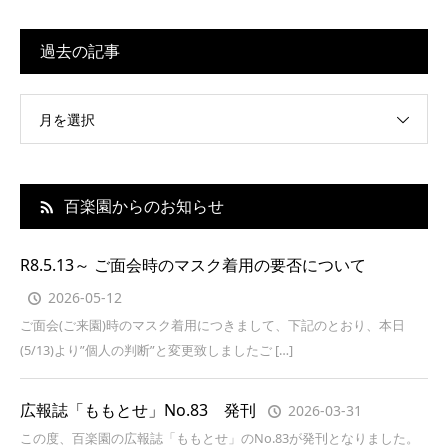
過去の記事
月を選択
百楽園からのお知らせ
R8.5.13～ ご面会時のマスク着用の要否について
2026-05-12
ご面会(ご来園)時のマスク着用につきまして、下記のとおり、本日
(5/13)より”個人の判断”と変更致しましたご […]
広報誌「ももとせ」No.83 発刊
2026-03-31
この度、百楽園の広報誌「ももとせ」のNo.83が発刊となりました。