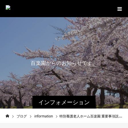
百
楽
園
か
ら
の
お
知
ら
せ
で
す
。
インフォメーション
ブログ
information
特別養護老人ホーム百楽園 重要事項説明書