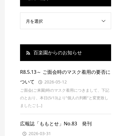
月を選択
百楽園からのお知らせ
R8.5.13～ ご面会時のマスク着用の要否に
ついて
2026-05-12
ご面会(ご来園)時のマスク着用につきまして、下記
のとおり、本日(5/13)より”個人の判断”と変更致し
ましたご […]
広報誌「ももとせ」No.83 発刊
2026-03-31