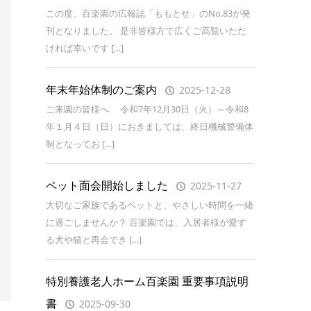
この度、百楽園の広報誌「ももとせ」のNo.83が発
刊となりました。 是非皆様方で広くご高覧いただ
ければ幸いです […]
年末年始体制のご案内
2025-12-28
ご来園の皆様へ 令和7年12月30日（火）～令和8
年１月４日（日）におきましては、終日機械警備体
制となってお […]
ペット面会開始しました
2025-11-27
大切なご家族であるペットと、やさしい時間を一緒
に過ごしませんか？ 百楽園では、入居者様が愛す
る犬や猫と再会でき […]
特別養護老人ホーム百楽園 重要事項説明
書
2025-09-30