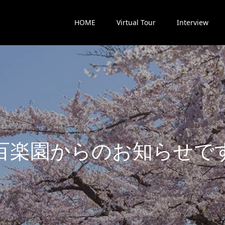
HOME
Virtual Tour
Interview
楽
園
か
ら
の
お
知
ら
せ
で
す
最