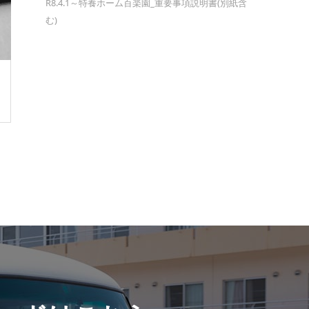
R8.4.1～特養ホーム百楽園_重要事項説明書(別紙含
む)