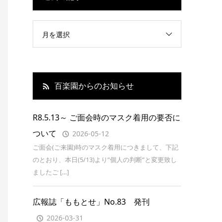
月を選択
百楽園からのお知らせ
R8.5.13～ ご面会時のマスク着用の要否に
ついて
2026-05-12
ご面会(ご来園)時のマスク着用につきまして、下記
のとおり、本日(5/13)より”個人の判断”と変更致し
ましたご […]
広報誌「ももとせ」No.83 発刊
2026-03-31