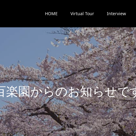
HOME
Virtual Tour
Interview
楽
園
か
ら
の
お
知
ら
せ
で
す