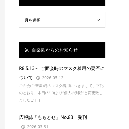
月を選択
百楽園からのお知らせ
R8.5.13～ ご面会時のマスク着用の要否に
ついて
2026-05-12
ご面会(ご来園)時のマスク着用につきまして、下記
のとおり、本日(5/13)より”個人の判断”と変更致し
ましたご […]
広報誌「ももとせ」No.83 発刊
2026-03-31