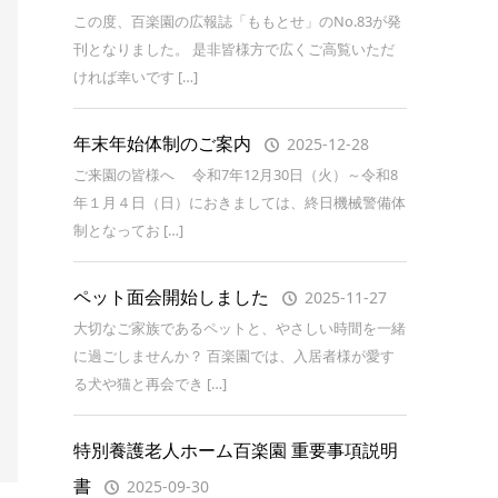
この度、百楽園の広報誌「ももとせ」のNo.83が発
刊となりました。 是非皆様方で広くご高覧いただ
ければ幸いです […]
年末年始体制のご案内
2025-12-28
ご来園の皆様へ 令和7年12月30日（火）～令和8
年１月４日（日）におきましては、終日機械警備体
制となってお […]
ペット面会開始しました
2025-11-27
大切なご家族であるペットと、やさしい時間を一緒
に過ごしませんか？ 百楽園では、入居者様が愛す
る犬や猫と再会でき […]
特別養護老人ホーム百楽園 重要事項説明
書
2025-09-30