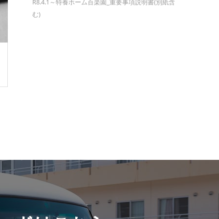
R8.4.1～特養ホーム百楽園_重要事項説明書(別紙含
む)