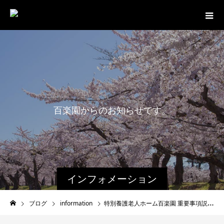
百
楽
園
か
ら
の
お
知
ら
せ
で
す
。
インフォメーション
ブログ
information
特別養護老人ホーム百楽園 重要事項説明書