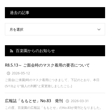
過去の記事
月を選択
百楽園からのお知らせ
R8.5.13～ ご面会時のマスク着用の要否について
2026-05-12
ご面会(ご来園)時のマスク着用につきまして、下記のとおり、本日
(5/13)より”個人の判断”と変更致しましたご […]
広報誌「ももとせ」No.83 発刊
2026-03-31
この度、百楽園の広報誌「ももとせ」のNo.83が発刊となりました。