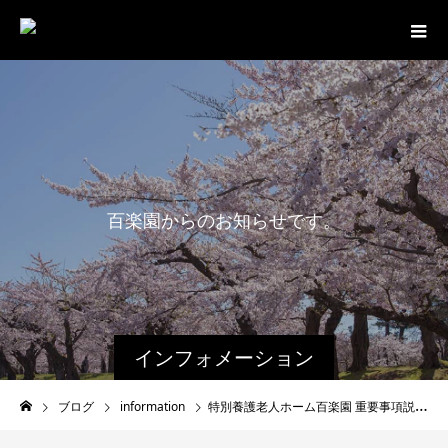
百
楽
園
か
ら
の
お
知
ら
せ
で
す
。
最
新
インフォメーション
ブログ
information
特別養護老人ホーム百楽園 重要事項説明書