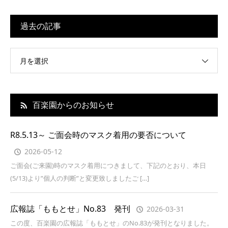
過去の記事
月を選択
百楽園からのお知らせ
R8.5.13～ ご面会時のマスク着用の要否について
2026-05-12
ご面会(ご来園)時のマスク着用につきまして、下記のとおり、本日
(5/13)より”個人の判断”と変更致しましたご […]
広報誌「ももとせ」No.83 発刊
2026-03-31
この度、百楽園の広報誌「ももとせ」のNo.83が発刊となりました。