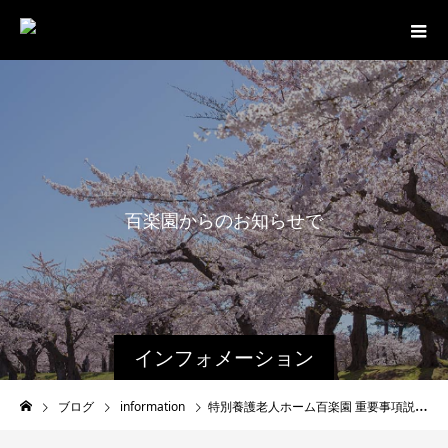
百
楽
園
か
ら
の
お
知
ら
せ
で
す
。
インフォメーション
ブログ
information
特別養護老人ホーム百楽園 重要事項説明書