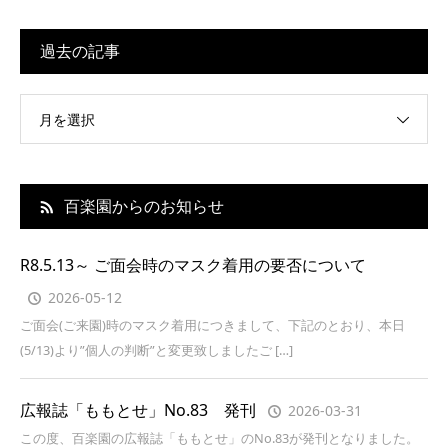
過去の記事
月を選択
百楽園からのお知らせ
R8.5.13～ ご面会時のマスク着用の要否について
2026-05-12
ご面会(ご来園)時のマスク着用につきまして、下記のとおり、本日
(5/13)より”個人の判断”と変更致しましたご […]
広報誌「ももとせ」No.83 発刊
2026-03-31
この度、百楽園の広報誌「ももとせ」のNo.83が発刊となりました。