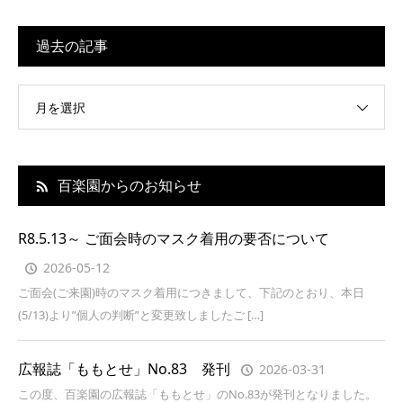
過去の記事
月を選択
百楽園からのお知らせ
R8.5.13～ ご面会時のマスク着用の要否について
2026-05-12
ご面会(ご来園)時のマスク着用につきまして、下記のとおり、本日
(5/13)より”個人の判断”と変更致しましたご […]
広報誌「ももとせ」No.83 発刊
2026-03-31
この度、百楽園の広報誌「ももとせ」のNo.83が発刊となりました。