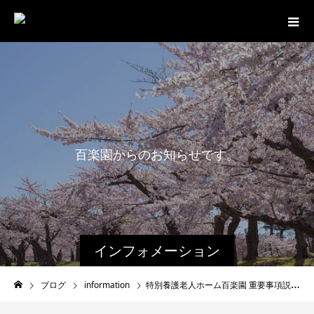
百
楽
園
か
ら
の
お
知
ら
せ
で
す
。
最
新
インフォメーション
ブログ
information
特別養護老人ホーム百楽園 重要事項説明書