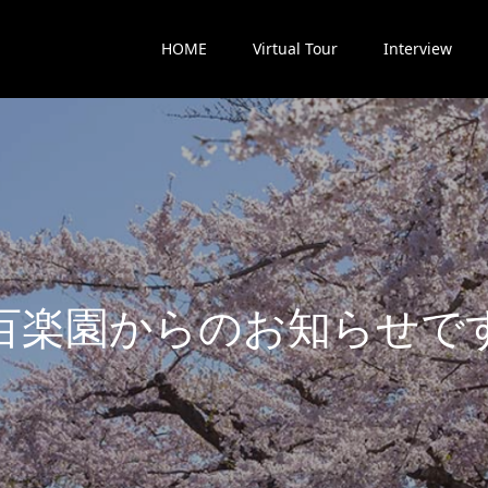
HOME
Virtual Tour
Interview
楽
園
か
ら
の
お
知
ら
せ
で
す