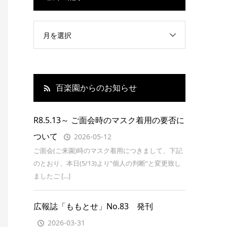
月を選択
百楽園からのお知らせ
R8.5.13～ ご面会時のマスク着用の要否に
ついて
2026-05-12
ご面会(ご来園)時のマスク着用につきまして、下記
のとおり、本日(5/13)より”個人の判断”と変更致し
ましたご […]
広報誌「ももとせ」No.83 発刊
2026-03-31