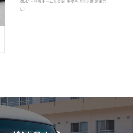
R8.4.1～特養ホーム百楽園_重要事項説明書(別紙含
む)