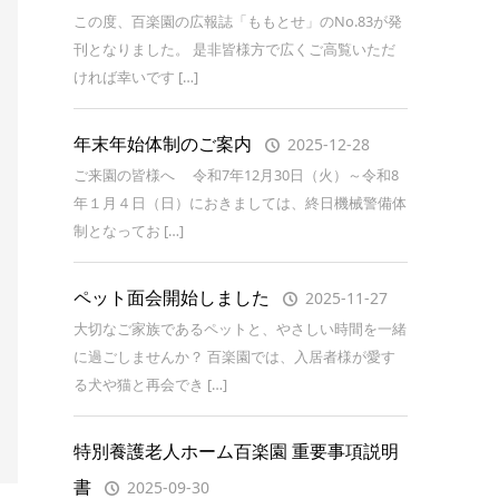
この度、百楽園の広報誌「ももとせ」のNo.83が発
刊となりました。 是非皆様方で広くご高覧いただ
ければ幸いです […]
年末年始体制のご案内
2025-12-28
ご来園の皆様へ 令和7年12月30日（火）～令和8
年１月４日（日）におきましては、終日機械警備体
制となってお […]
ペット面会開始しました
2025-11-27
大切なご家族であるペットと、やさしい時間を一緒
に過ごしませんか？ 百楽園では、入居者様が愛す
る犬や猫と再会でき […]
特別養護老人ホーム百楽園 重要事項説明
書
2025-09-30