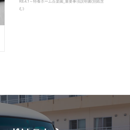
R8.4.1～特養ホーム百楽園_重要事項説明書(別紙含
む)