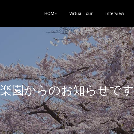
HOME
Virtual Tour
Interview
楽
園
か
ら
の
お
知
ら
せ
で
す