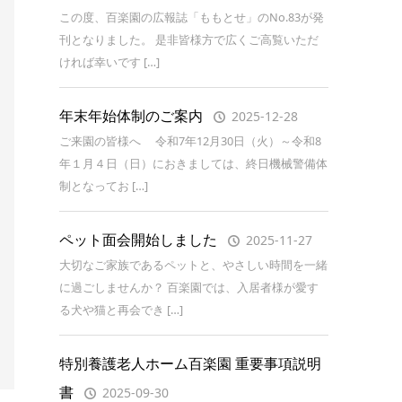
この度、百楽園の広報誌「ももとせ」のNo.83が発
刊となりました。 是非皆様方で広くご高覧いただ
ければ幸いです […]
年末年始体制のご案内
2025-12-28
ご来園の皆様へ 令和7年12月30日（火）～令和8
年１月４日（日）におきましては、終日機械警備体
制となってお […]
ペット面会開始しました
2025-11-27
大切なご家族であるペットと、やさしい時間を一緒
に過ごしませんか？ 百楽園では、入居者様が愛す
る犬や猫と再会でき […]
特別養護老人ホーム百楽園 重要事項説明
書
2025-09-30