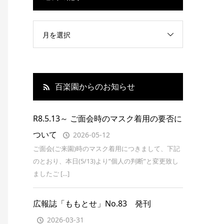
月を選択
百楽園からのお知らせ
R8.5.13～ ご面会時のマスク着用の要否に
ついて
2026-05-12
ご面会(ご来園)時のマスク着用につきまして、下記
のとおり、本日(5/13)より”個人の判断”と変更致し
ましたご […]
広報誌「ももとせ」No.83 発刊
2026-03-31