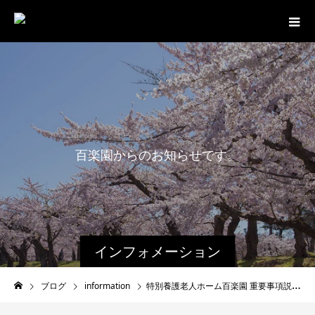
百
楽
園
か
ら
の
お
知
ら
せ
で
す
。
インフォメーション
ブログ
information
特別養護老人ホーム百楽園 重要事項説明書