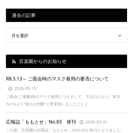
過去の記事
月を選択
百楽園からのお知らせ
R8.5.13～ ご面会時のマスク着用の要否について
2026-05-12
ご面会(ご来園)時のマスク着用につきまして、下記のとおり、本日
(5/13)より”個人の判断”と変更致しましたご […]
広報誌「ももとせ」No.83 発刊
2026-03-31
この度、百楽園の広報誌「ももとせ」のNo.83が発刊となりました。