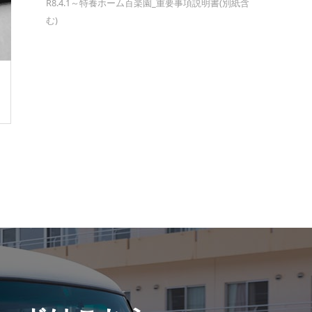
R8.4.1～特養ホーム百楽園_重要事項説明書(別紙含
む)