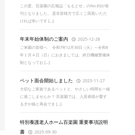
この度、百楽園の広報誌「ももとせ」のNo.83が発
刊となりました。 是非皆様方で広くご高覧いただ
ければ幸いです […]
年末年始体制のご案内
2025-12-28
ご来園の皆様へ 令和7年12月30日（火）～令和8
年１月４日（日）におきましては、終日機械警備体
制となってお […]
ペット面会開始しました
2025-11-27
大切なご家族であるペットと、やさしい時間を一緒
に過ごしませんか？ 百楽園では、入居者様が愛す
る犬や猫と再会でき […]
特別養護老人ホーム百楽園 重要事項説明
書
2025-09-30