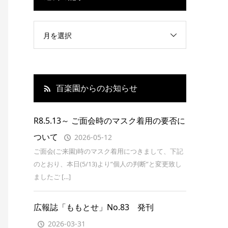
月を選択
百楽園からのお知らせ
R8.5.13～ ご面会時のマスク着用の要否に
ついて
2026-05-12
ご面会(ご来園)時のマスク着用につきまして、下記
のとおり、本日(5/13)より”個人の判断”と変更致し
ましたご […]
広報誌「ももとせ」No.83 発刊
2026-03-31