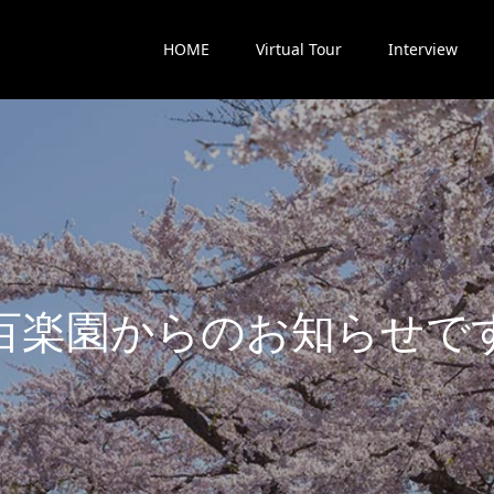
HOME
Virtual Tour
Interview
楽
園
か
ら
の
お
知
ら
せ
で
す
最