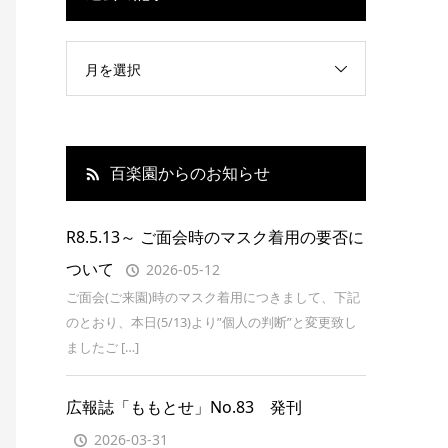
月を選択
百楽園からのお知らせ
R8.5.13～ ご面会時のマスク着用の要否に
ついて
2026-05-12
ご面会(ご来園)時のマスク着用につきまして、下記
のとおり、本日(5/13)より”個人の判断”と変更致し
ましたご […]
広報誌「ももとせ」No.83 発刊
2026-03-31