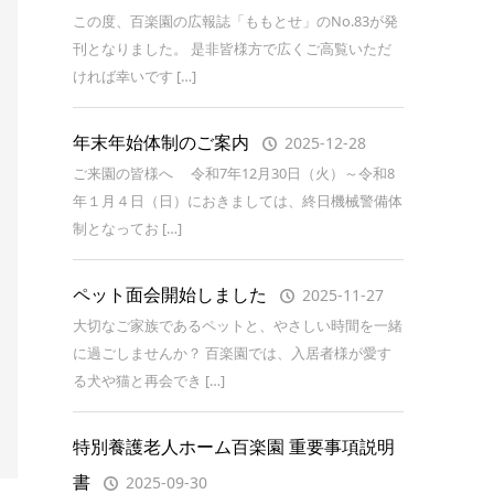
この度、百楽園の広報誌「ももとせ」のNo.83が発
刊となりました。 是非皆様方で広くご高覧いただ
ければ幸いです […]
年末年始体制のご案内
2025-12-28
ご来園の皆様へ 令和7年12月30日（火）～令和8
年１月４日（日）におきましては、終日機械警備体
制となってお […]
ペット面会開始しました
2025-11-27
大切なご家族であるペットと、やさしい時間を一緒
に過ごしませんか？ 百楽園では、入居者様が愛す
る犬や猫と再会でき […]
特別養護老人ホーム百楽園 重要事項説明
書
2025-09-30