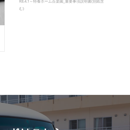
R8.4.1～特養ホーム百楽園_重要事項説明書(別紙含
む)