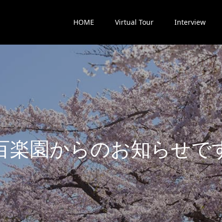
HOME
Virtual Tour
Interview
楽
園
か
ら
の
お
知
ら
せ
で
す
最