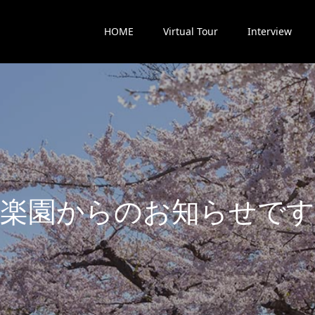
HOME
Virtual Tour
Interview
楽
園
か
ら
の
お
知
ら
せ
で
す