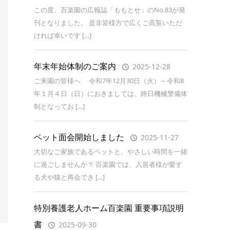
この度、百楽園の広報誌「ももとせ」のNo.83が発
刊となりました。 是非皆様方で広くご高覧いただ
ければ幸いです […]
年末年始体制のご案内
2025-12-28
ご来園の皆様へ 令和7年12月30日（火）～令和8
年１月４日（日）におきましては、終日機械警備体
制となってお […]
ペット面会開始しました
2025-11-27
大切なご家族であるペットと、やさしい時間を一緒
に過ごしませんか？ 百楽園では、入居者様が愛す
る犬や猫と再会でき […]
特別養護老人ホーム百楽園 重要事項説明
書
2025-09-30