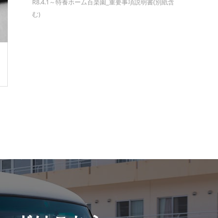
R8.4.1～特養ホーム百楽園_重要事項説明書(別紙含
む)