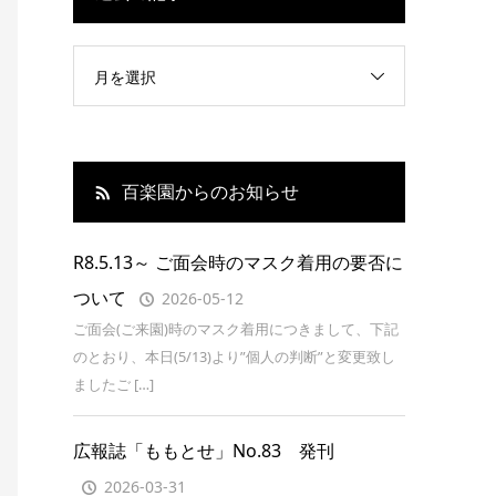
月を選択
百楽園からのお知らせ
R8.5.13～ ご面会時のマスク着用の要否に
ついて
2026-05-12
ご面会(ご来園)時のマスク着用につきまして、下記
のとおり、本日(5/13)より”個人の判断”と変更致し
ましたご […]
広報誌「ももとせ」No.83 発刊
2026-03-31