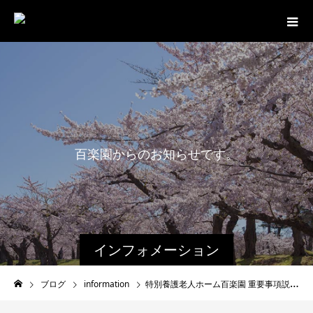
百
楽
園
か
ら
の
お
知
ら
せ
で
す
。
インフォメーション
ブログ
information
特別養護老人ホーム百楽園 重要事項説明書