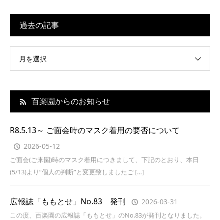
過去の記事
月を選択
百楽園からのお知らせ
R8.5.13～ ご面会時のマスク着用の要否について
2026-05-12
ご面会(ご来園)時のマスク着用につきまして、下記のとおり、本日
(5/13)より”個人の判断”と変更致しましたご […]
広報誌「ももとせ」No.83 発刊
2026-03-31
この度、百楽園の広報誌「ももとせ」のNo.83が発刊となりました。