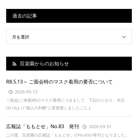
過去の記事
月を選択
百楽園からのお知らせ
R8.5.13～ ご面会時のマスク着用の要否について
2026-05-12
ご面会(ご来園)時のマスク着用につきまして、下記のとおり、本日
(5/13)より”個人の判断”と変更致しましたご […]
広報誌「ももとせ」No.83 発刊
2026-03-31
この度、百楽園の広報誌「ももとせ」のNo.83が発刊となりました。