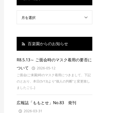
月を選択
百楽園からのお知らせ
R8.5.13～ ご面会時のマスク着用の要否に
ついて
2026-05-12
ご面会(ご来園)時のマスク着用につきまして、下記
のとおり、本日(5/13)より”個人の判断”と変更致し
ましたご […]
広報誌「ももとせ」No.83 発刊
2026-03-31