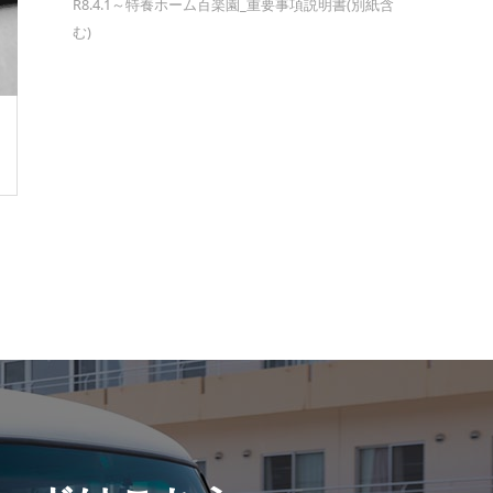
R8.4.1～特養ホーム百楽園_重要事項説明書(別紙含
む)