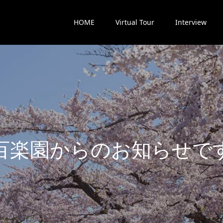
HOME
Virtual Tour
Interview
楽
園
か
ら
の
お
知
ら
せ
で
す