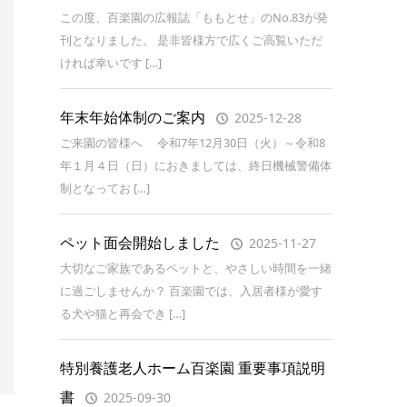
この度、百楽園の広報誌「ももとせ」のNo.83が発
刊となりました。 是非皆様方で広くご高覧いただ
ければ幸いです […]
年末年始体制のご案内
2025-12-28
ご来園の皆様へ 令和7年12月30日（火）～令和8
年１月４日（日）におきましては、終日機械警備体
制となってお […]
ペット面会開始しました
2025-11-27
大切なご家族であるペットと、やさしい時間を一緒
に過ごしませんか？ 百楽園では、入居者様が愛す
る犬や猫と再会でき […]
特別養護老人ホーム百楽園 重要事項説明
書
2025-09-30