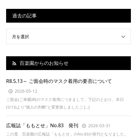
過去の記事
月を選択
百楽園からのお知らせ
R8.5.13～ ご面会時のマスク着用の要否について
2026-05-12
ご面会(ご来園)時のマスク着用につきまして、下記のとおり、本日
(5/13)より”個人の判断”と変更致しましたご […]
広報誌「ももとせ」No.83 発刊
2026-03-31
この度、百楽園の広報誌「ももとせ」のNo.83が発刊となりました。