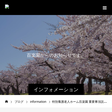
百
楽
園
か
ら
の
お
知
ら
せ
で
す
。
インフォメーション
ブログ
information
特別養護老人ホーム百楽園 重要事項説明書