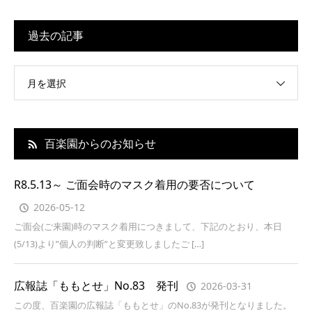
過去の記事
月を選択
百楽園からのお知らせ
R8.5.13～ ご面会時のマスク着用の要否について
2026-05-12
ご面会(ご来園)時のマスク着用につきまして、下記のとおり、本日
(5/13)より”個人の判断”と変更致しましたご […]
広報誌「ももとせ」No.83 発刊
2026-03-31
この度、百楽園の広報誌「ももとせ」のNo.83が発刊となりました。