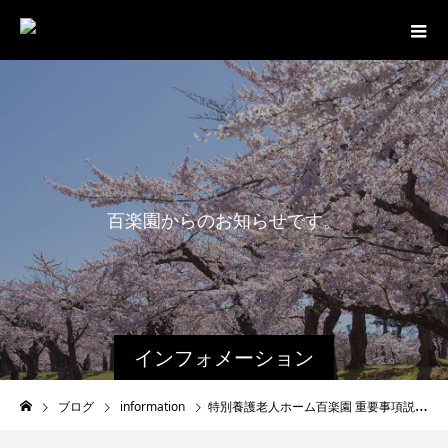
百
楽
園
か
ら
の
お
知
ら
せ
で
す
。
インフォメーション
ブログ
information
特別養護老人ホーム百楽園 重要事項説明書