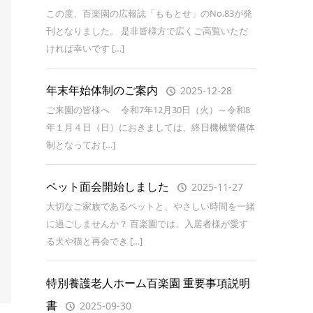
この度、百楽園の広報誌「ももとせ」のNo.83が発
刊となりました。 是非皆様方で広くご高覧いただ
ければ幸いです […]
年末年始体制のご案内
2025-12-28
ご来園の皆様へ 令和7年12月30日（火）～令和8
年１月４日（日）におきましては、終日機械警備体
制となってお […]
ペット面会開始しました
2025-11-27
大切なご家族であるペットと、やさしい時間を一緒
に過ごしませんか？ 百楽園では、入居者様が愛す
る犬や猫と再会でき […]
特別養護老人ホーム百楽園 重要事項説明
書
2025-09-30