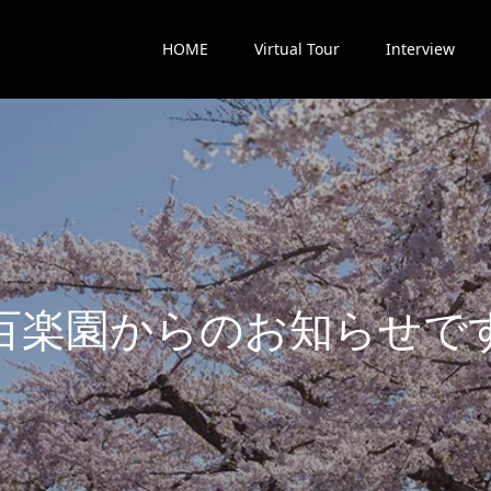
HOME
Virtual Tour
Interview
楽
園
か
ら
の
お
知
ら
せ
で
す