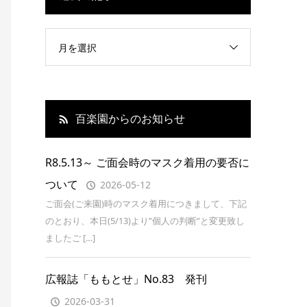
月を選択
百楽園からのお知らせ
R8.5.13～ ご面会時のマスク着用の要否に
ついて
2026-05-12
ご面会(ご来園)時のマスク着用につきまして、下記
のとおり、本日(5/13)より”個人の判断”と変更致し
ましたご […]
広報誌「ももとせ」No.83 発刊
2026-03-31