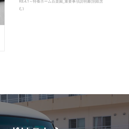
R8.4.1～特養ホーム百楽園_重要事項説明書(別紙含
む)