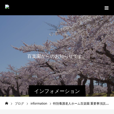
百
楽
園
か
ら
の
お
知
ら
せ
で
す
。
インフォメーション
ブログ
information
特別養護老人ホーム百楽園 重要事項説明書