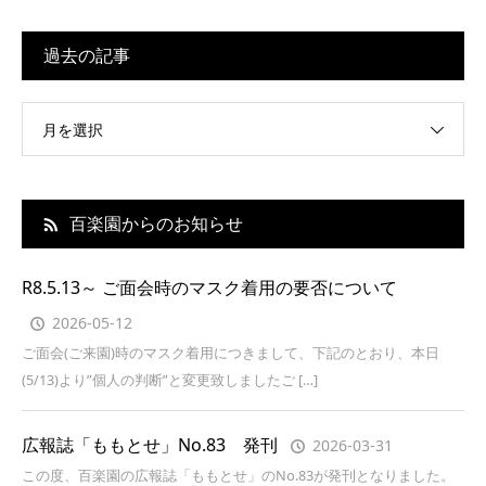
過去の記事
月を選択
百楽園からのお知らせ
R8.5.13～ ご面会時のマスク着用の要否について
2026-05-12
ご面会(ご来園)時のマスク着用につきまして、下記のとおり、本日
(5/13)より”個人の判断”と変更致しましたご […]
広報誌「ももとせ」No.83 発刊
2026-03-31
この度、百楽園の広報誌「ももとせ」のNo.83が発刊となりました。